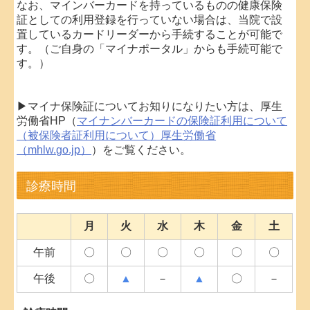
なお、マインバーカードを持っているものの健康保険
証としての利用登録を行っていない場合は、当院で設
置しているカードリーダーから手続することが可能で
す。（ご自身の「マイナポータル」からも手続可能で
す。）
▶マイナ保険証についてお知りになりたい方は、厚生
労働省HP（
マイナンバーカードの保険証利用について
（被保険者証利用について）厚生労働省
（mhlw.go.jp）
）をご覧ください。
診療時間
月
火
水
木
金
土
午前
〇
〇
〇
〇
〇
〇
午後
〇
▲
－
▲
〇
－