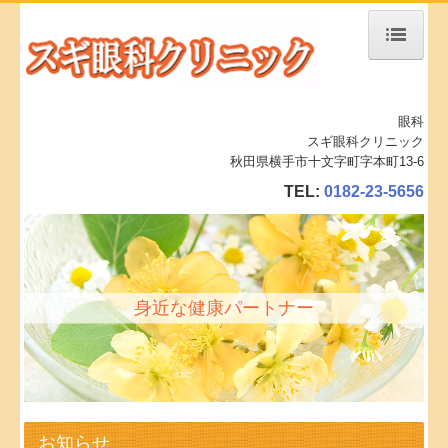
ホーム
眼科
診療案内
スギ眼科クリニック
秋田県横手市十文字町字本町13-6
予約診療
TEL:
0182-23-5656
白内障とは？
ドライアイ治療（IPL）
当院の手術設備
身近な健康パートナー
施設、設備など
地図、交通案内
求人募集
お知らせ