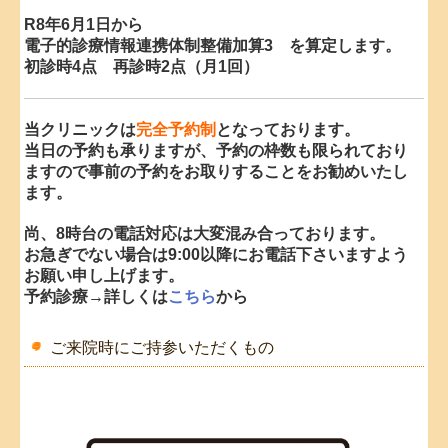
10月23日
(金)午後
R8年6月1日から
10月24日(土)
電子的診療情報連携体制整備加算3 を算定します。
初診時4点 再診時2点（月1回）
■2026.4.28...令和8年9月休診のお知らせ
9月11日
(金)午後
当クリニックは
完全予約制
となっております。
9月12日
(土)
当日の予約も承りますが、予約の枠数も限られており
9月25日(金)午後
ますので事前の予約を
お取りすることをお勧めいたし
9月26日(土)
ます。
尚、8時台の電話対応は大変混み合っております。
■2026.3.30...令和8年8月休診のお知らせ
お急ぎでない場合は9:00以降にお電話下さいますよう
お願い申し上げます。
8月13日
(木)
予約診療→詳しくは
こちら
から
8月14日
(金)
8月15日
(土)
ご来院時にご持参いただくもの
8月28日
(金)午後
8月29日
(土)