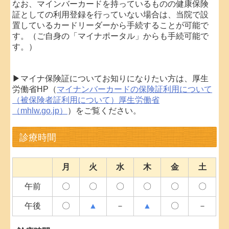
なお、マインバーカードを持っているものの健康保険
証としての利用登録を行っていない場合は、当院で設
置しているカードリーダーから手続することが可能で
す。（ご自身の「マイナポータル」からも手続可能で
す。）
▶マイナ保険証についてお知りになりたい方は、厚生
労働省HP（
マイナンバーカードの保険証利用について
（被保険者証利用について）厚生労働省
（mhlw.go.jp）
）をご覧ください。
診療時間
月
火
水
木
金
土
午前
〇
〇
〇
〇
〇
〇
午後
〇
▲
－
▲
〇
－