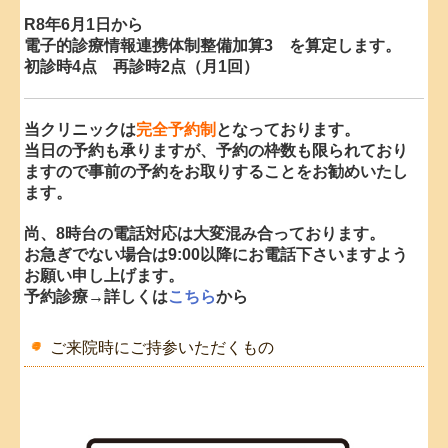
10月23日
(金)午後
R8年6月1日から
10月24日(土)
電子的診療情報連携体制整備加算3 を算定します。
初診時4点 再診時2点（月1回）
■2026.4.28...令和8年9月休診のお知らせ
9月11日
(金)午後
当クリニックは
完全予約制
となっております。
9月12日
(土)
当日の予約も承りますが、予約の枠数も限られており
9月25日(金)午後
ますので事前の予約を
お取りすることをお勧めいたし
9月26日(土)
ます。
尚、8時台の電話対応は大変混み合っております。
■2026.3.30...令和8年8月休診のお知らせ
お急ぎでない場合は9:00以降にお電話下さいますよう
お願い申し上げます。
8月13日
(木)
予約診療→詳しくは
こちら
から
8月14日
(金)
8月15日
(土)
ご来院時にご持参いただくもの
8月28日
(金)午後
8月29日
(土)