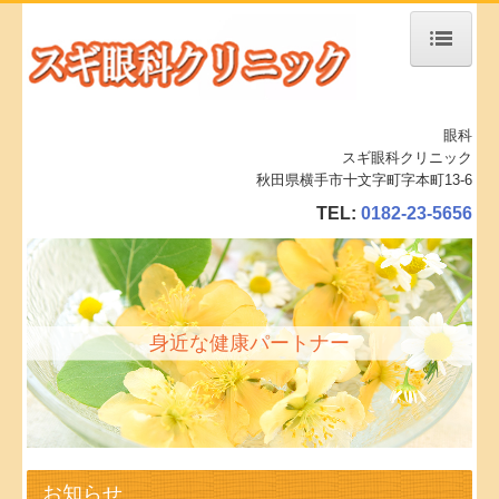
ホーム
眼科
診療案内
スギ眼科クリニック
秋田県横手市十文字町字本町13-6
予約診療
TEL:
0182-23-5656
白内障とは？
ドライアイ治療（IPL）
当院の手術設備
身近な健康パートナー
施設、設備など
地図、交通案内
求人募集
お知らせ